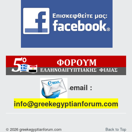
email :
-
info@greekegyptianforum.com
© 2026 greekegyptianforum.com
Back to Top