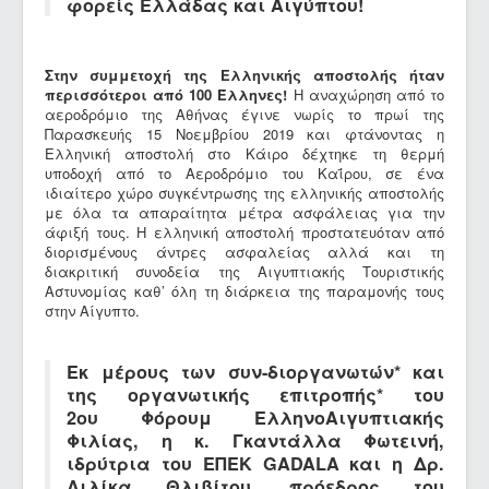
φορείς Ελλάδας και Αιγύπτου!
Στην συμμετοχή της Ελληνικής αποστολής ήταν
περισσότεροι από 100 Έλληνες!
Η αναχώρηση από το
αεροδρόμιο της Αθήνας έγινε νωρίς το πρωί της
Παρασκευής 15 Νοεμβρίου 2019 και φτάνοντας η
Ελληνική αποστολή στο Κάιρο δέχτηκε τη θερμή
υποδοχή από το Αεροδρόμιο του Καΐρου, σε ένα
ιδιαίτερο χώρο συγκέντρωσης της ελληνικής αποστολής
με όλα τα απαραίτητα μέτρα ασφάλειας για την
άφιξή τους. Η ελληνική αποστολή προστατευόταν από
διορισμένους άντρες ασφαλείας αλλά και τη
διακριτική συνοδεία της Αιγυπτιακής Τουριστικής
Αστυνομίας καθ’ όλη τη διάρκεια της παραμονής τους
στην Αίγυπτο.
Εκ μέρους των συν-διοργανωτών* και
της οργανωτικής επιτροπής* του
2ου Φόρουμ ΕλληνοΑιγυπτιακής
Φιλίας, η κ. Γκαντάλλα Φωτεινή,
ιδρύτρια του ΕΠΕΚ GADALA και η Δρ.
Λιλίκα Θλιβίτου, πρόεδρος του