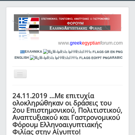
www.
greek
egyptian
forum.com
ΕΛΛΗΝΙΚΑ
ENGLISH
ARABIC
Toggle
Navigation
ΑΡΧΙΚΗ
24.11.2019 ...Με επιτυχία
Το Φόρουμ – Από το 2018 έως σήμερα
ολοκληρώθηκαν οι δράσεις του
2ου Επιστημονικού, Πολιτιστικού,
ΔΙΟΡΓΑΝΩΤΕΣ
Αναπτυξιακού και Γαστρονομικού
ΑΝΑΚΟΙΝΩΣΕΙΣ - ΔΕΛΤΙΑ ΤΥΠΟΥ
Φόρουμ Ελληνοαιγυπτιακής
ΕΠΙΚΟΙΝΩΝΙΑ
Φιλίας στην Αίγυπτο!